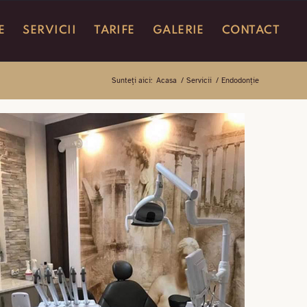
E
SERVICII
TARIFE
GALERIE
CONTACT
Sunteți aici:
Acasa
/
Servicii
/
Endodonție