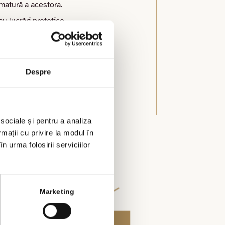
ematură a acestora.
u lucrări protetice.
tă cu tehnologie modernă.
Despre
 sociale și pentru a analiza
rmații cu privire la modul în
n urma folosirii serviciilor
Marketing