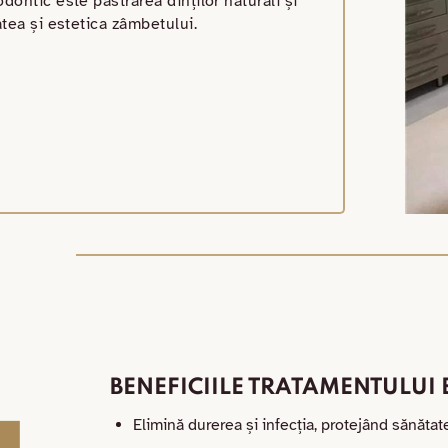
dontic este păstrarea dinților naturali și
atea și estetica zâmbetului.
BENEFICIILE TRATAMENTULUI
Elimină durerea și infecția, protejând sănătate