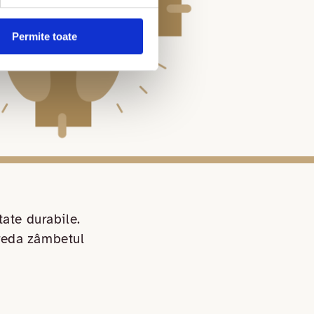
Permite toate
tate durabile.
 reda zâmbetul