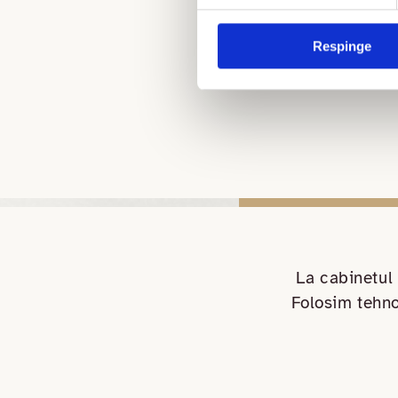
Respinge
La cabinetul 
Folosim tehno