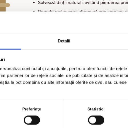
Salvează dinții naturali, evitând pierderea pr
Permite restaurarea ulterioară prin coroane sa
Este o procedură sigură și eficientă, realiza
Detalii
uri
rsonaliza conținutul și anunțurile, pentru a oferi funcții de rețele
im partenerilor de rețele sociale, de publicitate și de analize info
ceștia le pot combina cu alte informații oferite de dvs. sau culese î
Preferinţe
Statistici