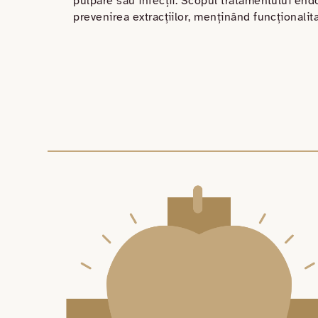
pulpare sau infecții. Scopul tratamentului endo
prevenirea extracțiilor, menținând funcționalit